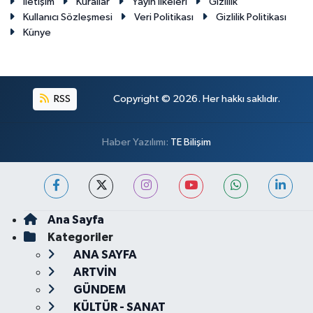
İletişim
Kurallar
Yayın İlkeleri
Gizlilik
Kullanıcı Sözleşmesi
Veri Politikası
Gizlilik Politikası
Künye
RSS
Copyright © 2026. Her hakkı saklıdır.
Haber Yazılımı:
TE Bilişim
Ana Sayfa
Kategoriler
ANA SAYFA
ARTVİN
GÜNDEM
KÜLTÜR - SANAT