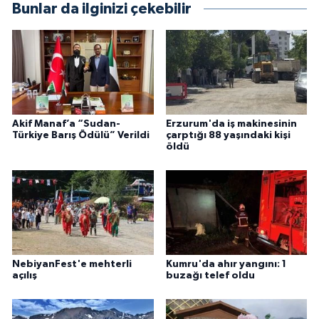
Bunlar da ilginizi çekebilir
Akif Manaf’a “Sudan-
Erzurum'da iş makinesinin
Türkiye Barış Ödülü” Verildi
çarptığı 88 yaşındaki kişi
öldü
NebiyanFest'e mehterli
Kumru'da ahır yangını: 1
açılış
buzağı telef oldu