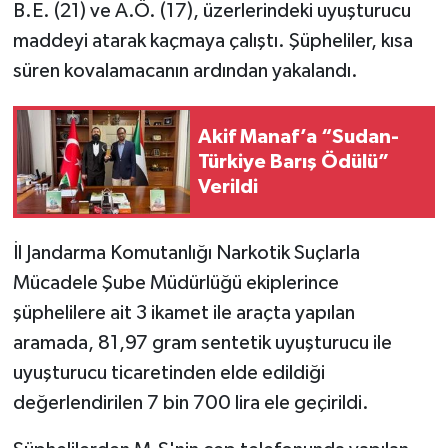
B.E. (21) ve A.Ö. (17), üzerlerindeki uyuşturucu
maddeyi atarak kaçmaya çalıştı. Şüpheliler, kısa
süren kovalamacanın ardından yakalandı.
Akif Manaf’a “Sudan-
Türkiye Barış Ödülü”
Verildi
İl Jandarma Komutanlığı Narkotik Suçlarla
Mücadele Şube Müdürlüğü ekiplerince
şüphelilere ait 3 ikamet ile araçta yapılan
aramada, 81,97 gram sentetik uyuşturucu ile
uyuşturucu ticaretinden elde edildiği
değerlendirilen 7 bin 700 lira ele geçirildi.