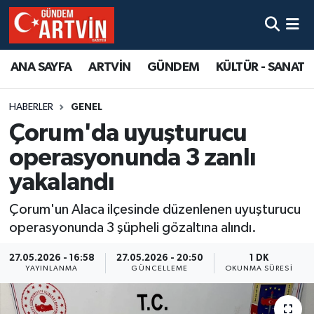
ANA SAYFA
ARTVİN
GÜNDEM
KÜLTÜR - SANAT
HABERLER
GENEL
Çorum'da uyuşturucu
operasyonunda 3 zanlı
yakalandı
Çorum'un Alaca ilçesinde düzenlenen uyuşturucu
operasyonunda 3 şüpheli gözaltına alındı.
27.05.2026 - 16:58
27.05.2026 - 20:50
1 DK
YAYINLANMA
GÜNCELLEME
OKUNMA SÜRESI