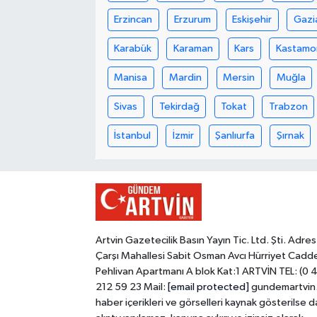
Erzincan
Erzurum
Eskişehir
Gazi
Karabük
Karaman
Kars
Kastamo
Manisa
Mardin
Mersin
Muğla
Sivas
Tekirdağ
Tokat
Trabzon
İstanbul
İzmir
Şanlıurfa
Şırnak
Artvin Gazetecilik Basın Yayın Tic. Ltd. Şti. Adres
Çarşı Mahallesi Sabit Osman Avcı Hürriyet Cadd
Pehlivan Apartmanı A blok Kat:1 ARTVİN TEL: (0 
212 59 23 Mail:
[email protected]
gundemartvin
haber içerikleri ve görselleri kaynak gösterilse d