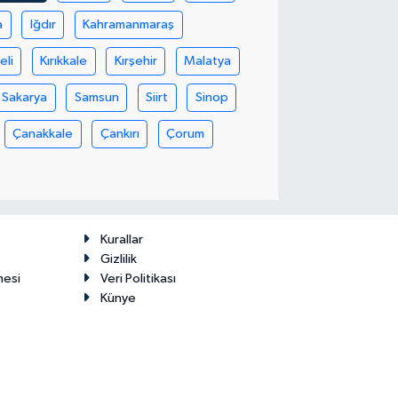
a
Iğdır
Kahramanmaraş
eli
Kırıkkale
Kırşehir
Malatya
Sakarya
Samsun
Siirt
Sinop
Çanakkale
Çankırı
Çorum
Kurallar
Gizlilik
mesi
Veri Politikası
Künye