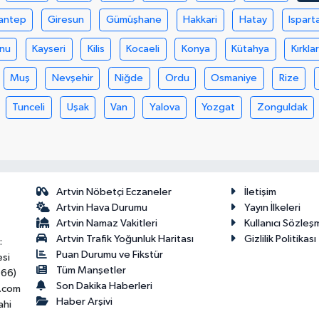
antep
Giresun
Gümüşhane
Hakkari
Hatay
Ispart
nu
Kayseri
Kilis
Kocaeli
Konya
Kütahya
Kırklar
Muş
Nevşehir
Niğde
Ordu
Osmaniye
Rize
Tunceli
Uşak
Van
Yalova
Yozgat
Zonguldak
Artvin Nöbetçi Eczaneler
İletişim
Artvin Hava Durumu
Yayın İlkeleri
Artvin Namaz Vakitleri
Kullanıcı Sözleş
Artvin Trafik Yoğunluk Haritası
Gizlilik Politikası
:
Puan Durumu ve Fikstür
esi
Tüm Manşetler
466)
Son Dakika Haberleri
.com
Haber Arşivi
ahi