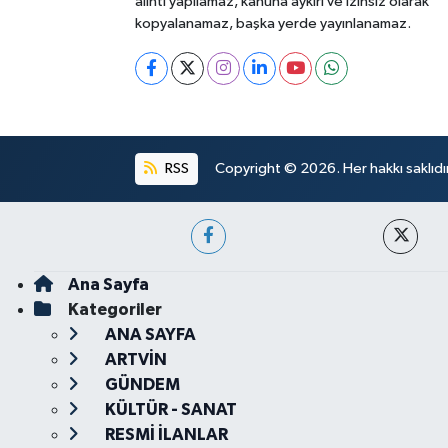
alıntı yapılamaz, kanuna aykırı ve izinsiz olarak
kopyalanamaz, başka yerde yayınlanamaz.
RSS
Copyright © 2026. Her hakkı saklıdır
Ana Sayfa
Kategoriler
ANA SAYFA
ARTVİN
GÜNDEM
KÜLTÜR - SANAT
RESMİ İLANLAR