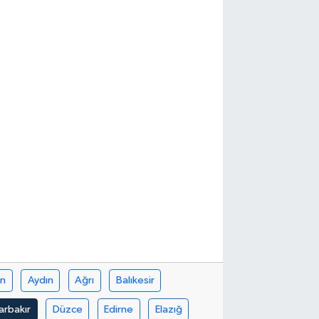
in
Aydın
Ağrı
Balıkesir
arbakır
Düzce
Edirne
Elazığ