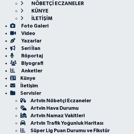
NÖBETÇİ ECZANELER
KÜNYE
İLETİŞİM
Foto Galeri
Video
Yazarlar
Seri İlan
Röportaj
Biyografi
Anketler
Künye
İletişim
Servisler
Artvin Nöbetçi Eczaneler
Artvin Hava Durumu
Artvin Namaz Vakitleri
Artvin Trafik Yoğunluk Haritası
Süper Lig Puan Durumu ve Fikstür