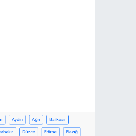
in
Aydın
Ağrı
Balıkesir
arbakır
Düzce
Edirne
Elazığ