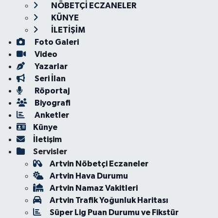
NÖBETÇİ ECZANELER
KÜNYE
İLETİŞİM
Foto Galeri
Video
Yazarlar
Seri İlan
Röportaj
Biyografi
Anketler
Künye
İletişim
Servisler
Artvin Nöbetçi Eczaneler
Artvin Hava Durumu
Artvin Namaz Vakitleri
Artvin Trafik Yoğunluk Haritası
Süper Lig Puan Durumu ve Fikstür