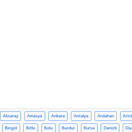
Aksaray
Amasya
Ankara
Antalya
Ardahan
Artv
Bingöl
Bitlis
Bolu
Burdur
Bursa
Denizli
Diy