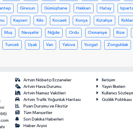
antep
Giresun
Gümüşhane
Hakkari
Hatay
Ispart
nu
Kayseri
Kilis
Kocaeli
Konya
Kütahya
Kırklar
Muş
Nevşehir
Niğde
Ordu
Osmaniye
Rize
Tunceli
Uşak
Van
Yalova
Yozgat
Zonguldak
Artvin Nöbetçi Eczaneler
İletişim
Artvin Hava Durumu
Yayın İlkeleri
Artvin Namaz Vakitleri
Kullanıcı Sözleş
Artvin Trafik Yoğunluk Haritası
Gizlilik Politikası
:
Puan Durumu ve Fikstür
esi
Tüm Manşetler
466)
Son Dakika Haberleri
.com
Haber Arşivi
ahi