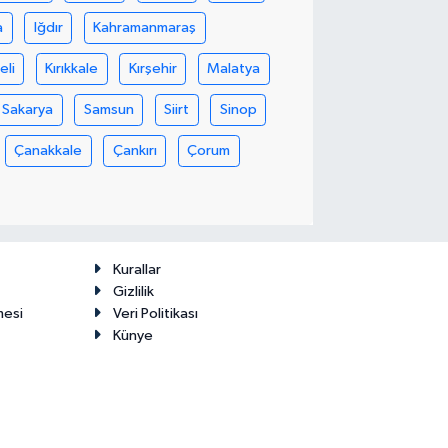
a
Iğdır
Kahramanmaraş
eli
Kırıkkale
Kırşehir
Malatya
Sakarya
Samsun
Siirt
Sinop
Çanakkale
Çankırı
Çorum
Kurallar
Gizlilik
mesi
Veri Politikası
Künye