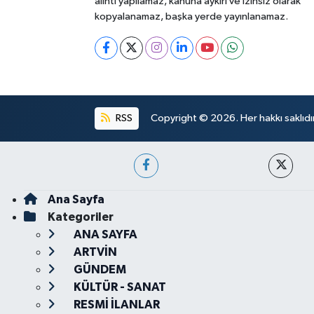
alıntı yapılamaz, kanuna aykırı ve izinsiz olarak
kopyalanamaz, başka yerde yayınlanamaz.
RSS
Copyright © 2026. Her hakkı saklıdır
Ana Sayfa
Kategoriler
ANA SAYFA
ARTVİN
GÜNDEM
KÜLTÜR - SANAT
RESMİ İLANLAR