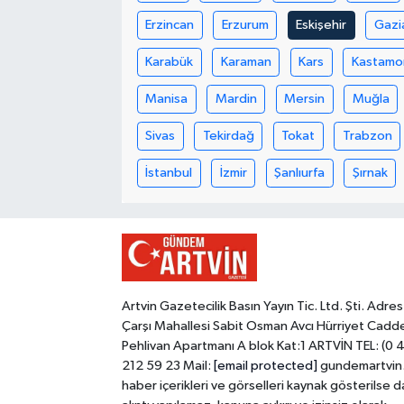
Erzincan
Erzurum
Eskişehir
Gazi
Karabük
Karaman
Kars
Kastamo
Manisa
Mardin
Mersin
Muğla
Sivas
Tekirdağ
Tokat
Trabzon
İstanbul
İzmir
Şanlıurfa
Şırnak
Artvin Gazetecilik Basın Yayın Tic. Ltd. Şti. Adres
Çarşı Mahallesi Sabit Osman Avcı Hürriyet Cadd
Pehlivan Apartmanı A blok Kat:1 ARTVİN TEL: (0 
212 59 23 Mail:
[email protected]
gundemartvin
haber içerikleri ve görselleri kaynak gösterilse d