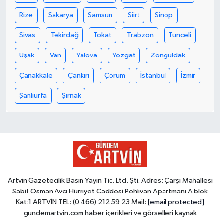
Rize
Sakarya
Samsun
Siirt
Sinop
Sivas
Tekirdağ
Tokat
Trabzon
Tunceli
Uşak
Van
Yalova
Yozgat
Zonguldak
Çanakkale
Çankırı
Çorum
İstanbul
İzmir
Şanlıurfa
Şırnak
Artvin Gazetecilik Basın Yayın Tic. Ltd. Şti. Adres: Çarşı Mahallesi
Sabit Osman Avcı Hürriyet Caddesi Pehlivan Apartmanı A blok
Kat:1 ARTVİN TEL: (0 466) 212 59 23 Mail:
[email protected]
gundemartvin.com haber içerikleri ve görselleri kaynak