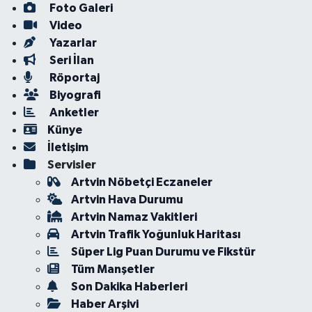
Foto Galeri
Video
Yazarlar
Seri İlan
Röportaj
Biyografi
Anketler
Künye
İletişim
Servisler
Artvin Nöbetçi Eczaneler
Artvin Hava Durumu
Artvin Namaz Vakitleri
Artvin Trafik Yoğunluk Haritası
Süper Lig Puan Durumu ve Fikstür
Tüm Manşetler
Son Dakika Haberleri
Haber Arşivi