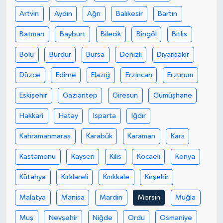
Artvin
Aydın
Ağrı
Balıkesir
Bartın
Batman
Bayburt
Bilecik
Bingöl
Bitlis
Bolu
Burdur
Bursa
Denizli
Diyarbakır
Düzce
Edirne
Elazığ
Erzincan
Erzurum
Eskişehir
Gaziantep
Giresun
Gümüşhane
Hakkari
Hatay
Isparta
Iğdır
Kahramanmaraş
Karabük
Karaman
Kars
Kastamonu
Kayseri
Kilis
Kocaeli
Konya
Kütahya
Kırklareli
Kırıkkale
Kırşehir
Malatya
Manisa
Mardin
Mersin
Muğla
Muş
Nevşehir
Niğde
Ordu
Osmaniye