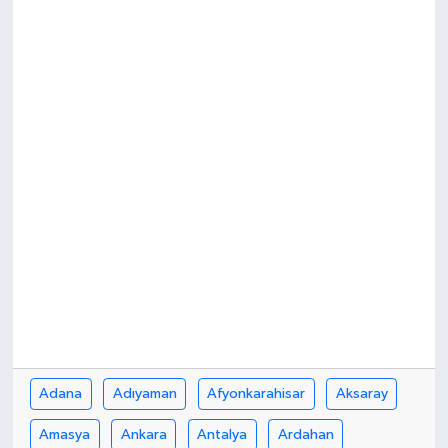
Adana
Adıyaman
Afyonkarahisar
Aksaray
Amasya
Ankara
Antalya
Ardahan