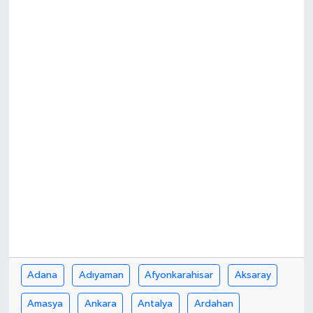
Adana
Adıyaman
Afyonkarahisar
Aksaray
Amasya
Ankara
Antalya
Ardahan