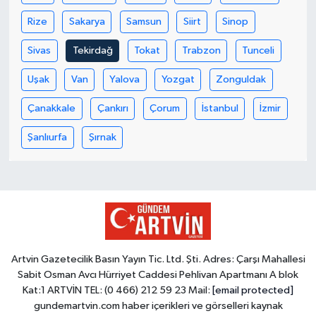
Rize
Sakarya
Samsun
Siirt
Sinop
Sivas
Tekirdağ
Tokat
Trabzon
Tunceli
Uşak
Van
Yalova
Yozgat
Zonguldak
Çanakkale
Çankırı
Çorum
İstanbul
İzmir
Şanlıurfa
Şırnak
Artvin Gazetecilik Basın Yayın Tic. Ltd. Şti. Adres: Çarşı Mahallesi
Sabit Osman Avcı Hürriyet Caddesi Pehlivan Apartmanı A blok
Kat:1 ARTVİN TEL: (0 466) 212 59 23 Mail:
[email protected]
gundemartvin.com haber içerikleri ve görselleri kaynak