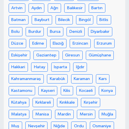
Artvin
Aydın
Ağrı
Balıkesir
Bartın
Batman
Bayburt
Bilecik
Bingöl
Bitlis
Bolu
Burdur
Bursa
Denizli
Diyarbakır
Düzce
Edirne
Elazığ
Erzincan
Erzurum
Eskişehir
Gaziantep
Giresun
Gümüşhane
Hakkari
Hatay
Isparta
Iğdır
Kahramanmaraş
Karabük
Karaman
Kars
Kastamonu
Kayseri
Kilis
Kocaeli
Konya
Kütahya
Kırklareli
Kırıkkale
Kırşehir
Malatya
Manisa
Mardin
Mersin
Muğla
Muş
Nevşehir
Niğde
Ordu
Osmaniye