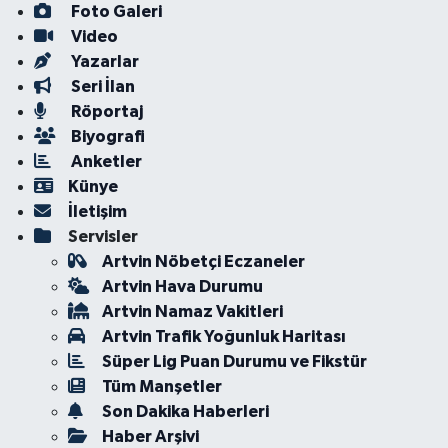
Foto Galeri
Video
Yazarlar
Seri İlan
Röportaj
Biyografi
Anketler
Künye
İletişim
Servisler
Artvin Nöbetçi Eczaneler
Artvin Hava Durumu
Artvin Namaz Vakitleri
Artvin Trafik Yoğunluk Haritası
Süper Lig Puan Durumu ve Fikstür
Tüm Manşetler
Son Dakika Haberleri
Haber Arşivi